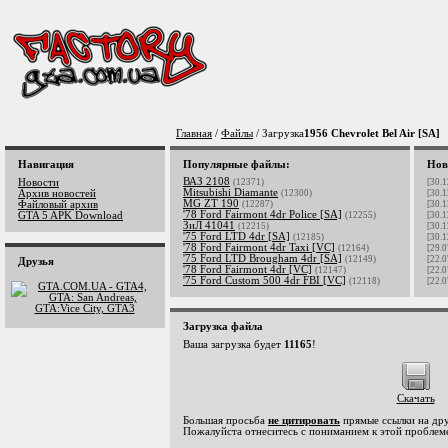
Главная
/
Файлы
/ Загрузка
1956 Chevrolet Bel Air [SA]
Навигация
Популярные файлы:
Нов
ВАЗ 2108
Новости
(12371)
[30.1
Mitsubishi Diamante
Архив новостей
(12300)
[30.1
MG ZT 190
Файловый архив
(12287)
[30.1
'78 Ford Fairmont 4dr Police [SA]
GTA 5 APK Download
(12255)
[30.1
ЗиЛ 41041
(12215)
[30.1
'75 Ford LTD 4dr [SA]
(12185)
[30.1
'78 Ford Fairmont 4dr Taxi [VC]
(12164)
[29.0
'75 Ford LTD Brougham 4dr [SA]
(12149)
[22.0
Друзья
'78 Ford Fairmont 4dr [VC]
(12147)
[22.0
'75 Ford Custom 500 4dr FBI [VC]
(12118)
[22.0
Загрузка файла
Ваша загрузка будет
11165
!
Скачать
Большая просьба
не цитировать
прямые ссылки на дру
Пожалуйста отнеситесь с пониманием к этой проблеме