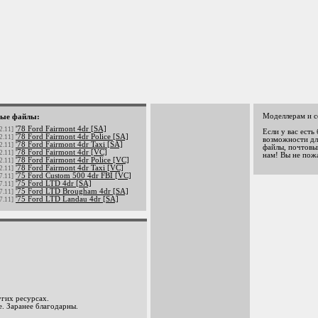
Моделлерам и с
ые файлы:
'78 Ford Fairmont 4dr [SA]
2.11]
Если у вас есть
'78 Ford Fairmont 4dr Police [SA]
2.11]
возможности дл
'78 Ford Fairmont 4dr Taxi [SA]
2.11]
файлы, почтовый
'78 Ford Fairmont 4dr [VC]
2.11]
нам! Вы не пож
'78 Ford Fairmont 4dr Police [VC]
2.11]
'78 Ford Fairmont 4dr Taxi [VC]
2.11]
'75 Ford Custom 500 4dr FBI [VC]
7.11]
'75 Ford LTD 4dr [SA]
7.11]
'75 Ford LTD Brougham 4dr [SA]
7.11]
'75 Ford LTD Landau 4dr [SA]
7.11]
гих ресурсах.
. Заранее благодарны.