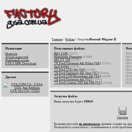
Главная
/
Файлы
/ Загрузка
Renault Megane II
Навигация
Популярные файлы:
Нов
ВАЗ 2108
Новости
(12371)
[30.1
Mitsubishi Diamante
Архив новостей
(12300)
[30.1
MG ZT 190
Файловый архив
(12287)
[30.1
'78 Ford Fairmont 4dr Police [SA]
GTA 5 APK Download
(12255)
[30.1
ЗиЛ 41041
(12215)
[30.1
'75 Ford LTD 4dr [SA]
(12185)
[30.1
'78 Ford Fairmont 4dr Taxi [VC]
(12164)
[29.0
'75 Ford LTD Brougham 4dr [SA]
(12149)
[22.0
Друзья
'78 Ford Fairmont 4dr [VC]
(12147)
[22.0
'75 Ford Custom 500 4dr FBI [VC]
(12118)
[22.0
Загрузка файла
Ваша загрузка будет
10964
!
Скачать
Большая просьба
не цитировать
прямые ссылки на дру
Пожалуйста отнеситесь с пониманием к этой проблеме