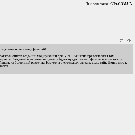
При поддержке:
GTA.COM.UA
оздателям новых модификаций!
 богатый опыт в создании модификаций для GTA – наш сайт предоставляет вам
я роста. Каждому толковому моделлеру будет предоставлено физическое место под
 ящик, собственный раздел на форуме, а в отдельных случаях даже сайт. Приходите к
алеете!