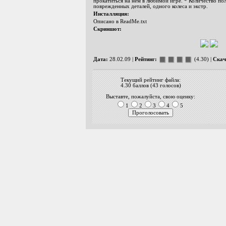
прокатиться на нем в любимой игре. * Количество по
поврежденных деталей, одного колеса и экстр.
Инсталляция:
Описано в ReadMe.txt
Скриншот:
Дата:
28.02.09 |
Рейтинг:
(4.30) |
Скач
Текущий рейтинг файла:
4.30 баллов (43 голосов)
Выставте, пожалуйста, свою оценку:
1
2
3
4
5