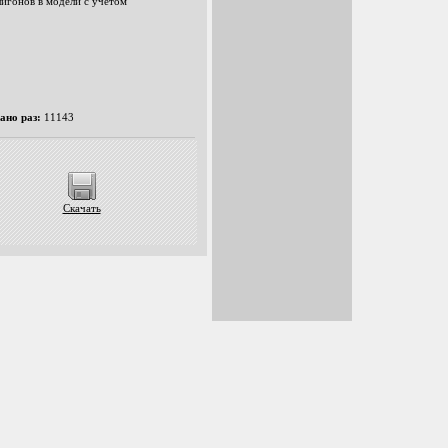
лигонов в модели с учетом
ано раз:
11143
Скачать