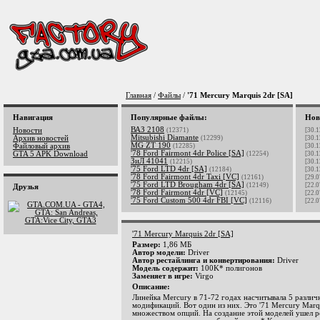
Главная
/
Файлы
/
'71 Mercury Marquis 2dr [SA]
Навигация
Популярные файлы:
Нов
ВАЗ 2108
Новости
(12371)
[30.1
Mitsubishi Diamante
Архив новостей
(12299)
[30.1
MG ZT 190
Файловый архив
(12285)
[30.1
'78 Ford Fairmont 4dr Police [SA]
GTA 5 APK Download
(12254)
[30.1
ЗиЛ 41041
(12215)
[30.1
'75 Ford LTD 4dr [SA]
(12184)
[30.1
'78 Ford Fairmont 4dr Taxi [VC]
(12161)
[29.0
'75 Ford LTD Brougham 4dr [SA]
(12149)
[22.0
Друзья
'78 Ford Fairmont 4dr [VC]
(12145)
[22.0
'75 Ford Custom 500 4dr FBI [VC]
(12116)
[22.0
'71 Mercury Marquis 2dr [SA]
Размер:
1,86 МБ
Автор модели:
Driver
Автор рестайлинга и конвертирования:
Driver
Модель содержит:
100K* полигонов
Заменяет в игре:
Virgo
Описание:
Линейка Mercury в 71-72 годах насчитывала 5 разли
модификаций. Вот один из них. Это '71 Mercury Marqu
множеством опций. На создание этой моделей ушел р