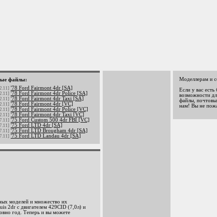
Моделлерам и с
ые файлы:
'78 Ford Fairmont 4dr [SA]
2.11]
Если у вас есть
'78 Ford Fairmont 4dr Police [SA]
2.11]
возможности дл
'78 Ford Fairmont 4dr Taxi [SA]
2.11]
файлы, почтовый
'78 Ford Fairmont 4dr [VC]
2.11]
нам! Вы не пож
'78 Ford Fairmont 4dr Police [VC]
2.11]
'78 Ford Fairmont 4dr Taxi [VC]
2.11]
'75 Ford Custom 500 4dr FBI [VC]
7.11]
'75 Ford LTD 4dr [SA]
7.11]
'75 Ford LTD Brougham 4dr [SA]
7.11]
'75 Ford LTD Landau 4dr [SA]
7.11]
чных моделей и множество их
is 2dr с двигателем 429CID (7,0л) и
овно год. Теперь и вы можете