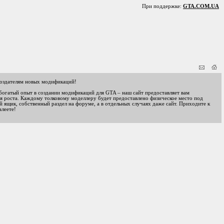
При поддержке:
GTA.COM.UA
оздателям новых модификаций!
 богатый опыт в создании модификаций для GTA – наш сайт предоставляет вам
я роста. Каждому толковому моделлеру будет предоставлено физическое место под
 ящик, собственный раздел на форуме, а в отдельных случаях даже сайт. Приходите к
алеете!