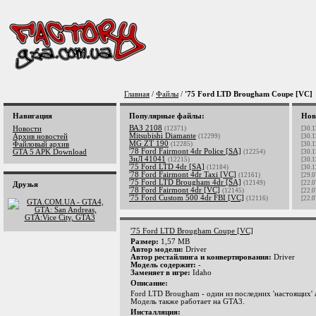
Главная
/
Файлы
/
'75 Ford LTD Brougham Coupe [VC]
Навигация
Популярные файлы:
Нов
ВАЗ 2108
Новости
(12371)
[30.1
Mitsubishi Diamante
Архив новостей
(12299)
[30.1
MG ZT 190
Файловый архив
(12285)
[30.1
'78 Ford Fairmont 4dr Police [SA]
GTA 5 APK Download
(12254)
[30.1
ЗиЛ 41041
(12215)
[30.1
'75 Ford LTD 4dr [SA]
(12184)
[30.1
'78 Ford Fairmont 4dr Taxi [VC]
(12161)
[29.0
'75 Ford LTD Brougham 4dr [SA]
(12149)
[22.0
Друзья
'78 Ford Fairmont 4dr [VC]
(12145)
[22.0
'75 Ford Custom 500 4dr FBI [VC]
(12116)
[22.0
'75 Ford LTD Brougham Coupe [VC]
Размер:
1,57 MB
Автор модели:
Driver
Автор рестайлинга и конвертирования:
Driver
Модель содержит:
-
Заменяет в игре:
Idaho
Описание:
Ford LTD Brougham - один из последних 'настоящих' а
Модель также работает на GTA3.
Инсталляция: