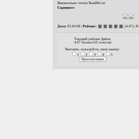
Внимательно читать ReadMe.txt
Скриншот:
Дата:
03.04.08 |
Рейтинг:
(4.67) |
С
Текущий рейтинг файла:
4.67 баллов (43 голосов)
Выставте, пожалуйста, свою оценку:
1
2
3
4
5