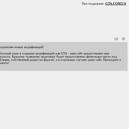
При поддержке:
GTA.COM.UA
оздателям новых модификаций!
 богатый опыт в создании модификаций для GTA – наш сайт предоставляет вам
я роста. Каждому толковому моделлеру будет предоставлено физическое место под
 ящик, собственный раздел на форуме, а в отдельных случаях даже сайт. Приходите к
алеете!