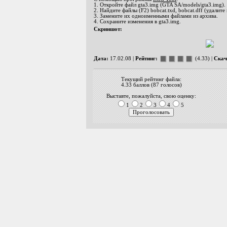
1. Откройте файл gta3.img (GTA SA/models/gta3.img).
2. Найдите файлы (F2) bobcat.txd, bobcat.dff (удалите
3. Замените их одноименными файлами из архива.
4. Сохраните изменения в gta3.img.
Скриншот:
Дата:
17.02.08 |
Рейтинг:
(4.33) |
Скач
Текущий рейтинг файла:
4.33 баллов (87 голосов)
Выставте, пожалуйста, свою оценку:
1
2
3
4
5