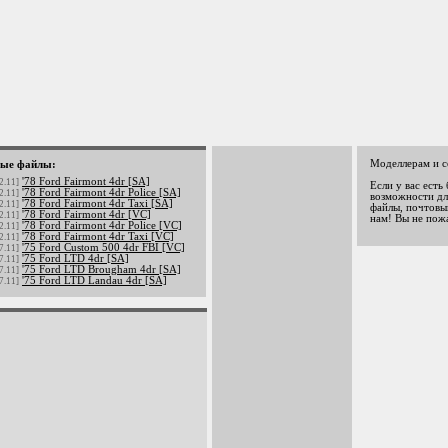
Моделлерам и с
ые файлы:
'78 Ford Fairmont 4dr [SA]
2.11]
Если у вас есть
'78 Ford Fairmont 4dr Police [SA]
2.11]
возможности дл
'78 Ford Fairmont 4dr Taxi [SA]
2.11]
файлы, почтовый
'78 Ford Fairmont 4dr [VC]
2.11]
нам! Вы не пож
'78 Ford Fairmont 4dr Police [VC]
2.11]
'78 Ford Fairmont 4dr Taxi [VC]
2.11]
'75 Ford Custom 500 4dr FBI [VC]
7.11]
'75 Ford LTD 4dr [SA]
7.11]
'75 Ford LTD Brougham 4dr [SA]
7.11]
'75 Ford LTD Landau 4dr [SA]
7.11]