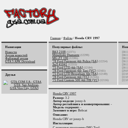
Главная
/
Файлы
/
Honda CRV 1997
Навигация
Популярные файлы:
Нов
ВАЗ 2108
Новости
(12371)
[30.1
Mitsubishi Diamante
Архив новостей
(12299)
[30.1
MG ZT 190
Файловый архив
(12285)
[30.1
'78 Ford Fairmont 4dr Police [SA]
GTA 5 APK Download
(12254)
[30.1
ЗиЛ 41041
(12215)
[30.1
'75 Ford LTD 4dr [SA]
(12184)
[30.1
'78 Ford Fairmont 4dr Taxi [VC]
(12161)
[29.0
'75 Ford LTD Brougham 4dr [SA]
(12149)
[22.0
Друзья
'78 Ford Fairmont 4dr [VC]
(12145)
[22.0
'75 Ford Custom 500 4dr FBI [VC]
(12116)
[22.0
Honda CRV 1997
Размер:
3.2
Автор модели:
jonny-b
Автор рестайлинга и конвертирования:
-
Модель содержит:
-
Заменяет в игре:
Bobcat
Описание:
Honda CRV от jonny-b
Инсталляция:
C помощью программы
IMG Tool
: