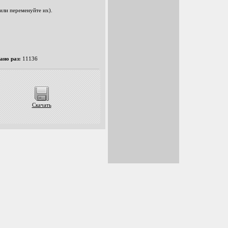
 или переменуйте их).
ано раз:
11136
Скачать